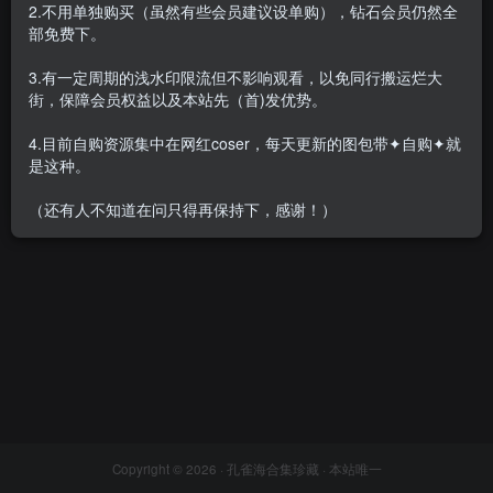
2.不用单独购买（虽然有些会员建议设单购），钻石会员仍然全
部免费下。
3.有一定周期的浅水印限流但不影响观看，以免同行搬运烂大
街，保障会员权益以及本站先（首)发优势。
YouMi尤蜜(原尤美) – 写真889
嫩模 Yumi-尤美 写真32套图，
期&视频875期[437.7G]
大小5.40G
4.目前自购资源集中在网红coser，每天更新的图包带✦自购✦就
会员专属
名站机构
会员专属
美女专辑
是这种。
2023-10-23
2022-05-20
5W+
1W+
（还有人不知道在问只得再保持下，感谢！）
Copyright © 2026 ·
孔雀海合集珍藏
· 本站唯一