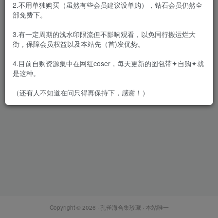
2.不用单独购买（虽然有些会员建议设单购），钻石会员仍然全
部免费下。
3.有一定周期的浅水印限流但不影响观看，以免同行搬运烂大
街，保障会员权益以及本站先（首)发优势。
安食Ajiki – 全套13期[6.9G-
2025.9]
4.目前自购资源集中在网红coser，每天更新的图包带✦自购✦就
会员专属
网红Cos
是这种。
2025-09-08
5326
（还有人不知道在问只得再保持下，感谢！）
Copyright © 2026 ·
孔雀海合集珍藏
· 本站唯一