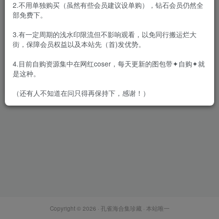
2.不用单独购买（虽然有些会员建议设单购），钻石会员仍然全
部免费下。
3.有一定周期的浅水印限流但不影响观看，以免同行搬运烂大
街，保障会员权益以及本站先（首)发优势。
奶茶味的包子 – 内购无水印合
集[4期-2024.5新发]
4.目前自购资源集中在网红coser，每天更新的图包带✦自购✦就
会员专属
众筹&私拍&定制
是这种。
2024-06-04
8489
（还有人不知道在问只得再保持下，感谢！）
Copyright © 2026 ·
孔雀海合集珍藏
· 本站唯一