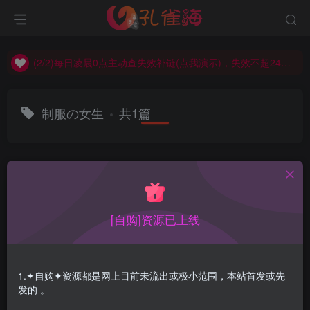
(2/2)每日凌晨0点主动查失效补链(点我演示)，失效不超24小时，
(1/2)永久发布，备用网址点这：kongque.org，点我（原域名失效）！
(2/2)每日凌晨0点主动查失效补链(点我演示)，失效不超24小时，
(1/2)永久发布，备用网址点这：kongque.org，点我（原域名失效）！
制服の女生
共1篇
排序
更新
浏览
点赞
评论
[自购]资源已上线
1.✦自购✦资源都是网上目前未流出或极小范围，本站首发或先
发的 。