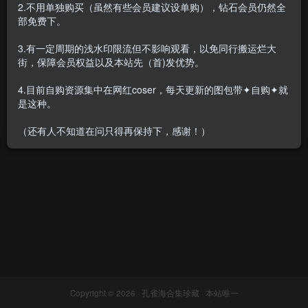
2.不用单独购买（虽然有些会员建议设单购），钻石会员仍然全
部免费下。
3.有一定周期的浅水印限流但不影响观看，以免同行搬运烂大
街，保障会员权益以及本站先（首)发优势。
[合集]《制服の女生》作品，
大小2.16GB
4.目前自购资源集中在网红coser，每天更新的图包带✦自购✦就
会员专属
丝模区
是这种。
2022-01-17
5004
（还有人不知道在问只得再保持下，感谢！）
Copyright © 2026 ·
孔雀海合集珍藏
· 本站唯一