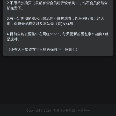
2.不用单独购买（虽然有些会员建议设单购），钻石会员仍然全
部免费下。
3.有一定周期的浅水印限流但不影响观看，以免同行搬运烂大
街，保障会员权益以及本站先（首)发优势。
九言 – 全套119期&随包视频
[44.5G-2026.8]
4.目前自购资源集中在网红coser，每天更新的图包带✦自购✦就
会员专属
网红Cos
是这种。
2026-08-01
8.8W+
（还有人不知道在问只得再保持下，感谢！）
Copyright © 2026 ·
孔雀海合集珍藏
· 本站唯一