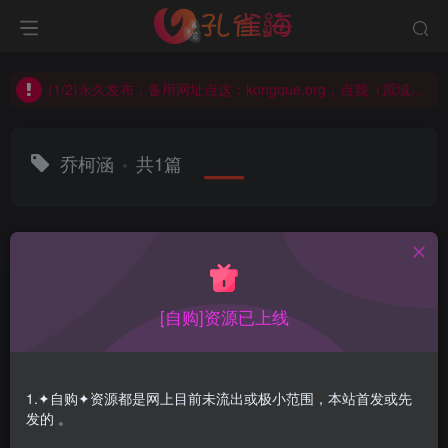
(2/2)每日凌晨0点主动查失效补链(点我演示)，失效不超24小时，
(1/2)永久发布，备用网址点这：kongque.org，点我（原域名失效）！
(2/2)每日凌晨0点主动查失效补链(点我演示)，失效不超24小时，
(1/2)永久发布，备用网址点这：kongque.org，点我（原域名失效）！
乔柯涵
共1篇
排序
更新
浏览
点赞
评论
[自购]资源已上线
1.✦自购✦资源都是网上目前未流出或极小范围，本站首发或先
发的 。