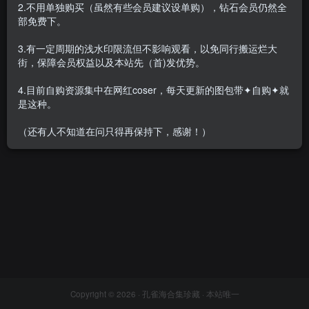
2.不用单独购买（虽然有些会员建议设单购），钻石会员仍然全
部免费下。
3.有一定周期的浅水印限流但不影响观看，以免同行搬运烂大
街，保障会员权益以及本站先（首)发优势。
[合集]珍藏丝袜系列
《LEGBABY美腿宝贝》全套
4.目前自购资源集中在网红coser，每天更新的图包带✦自购✦就
35套含乔柯涵钻石版丝袜无内
会员专属
丝模区
是这种。
系列[4.53G]
2022-05-26
3.8W+
（还有人不知道在问只得再保持下，感谢！）
Copyright © 2026 ·
孔雀海合集珍藏
· 本站唯一