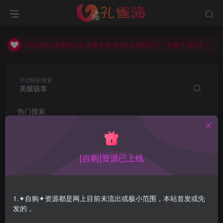
(2/2)每日凌晨0点主动查失效补链(点我演示)，失效不超24小时，
(1/2)永久发布，备用网址点这：kongque.org，点我（原域名失效）！
(2/2)每日凌晨0点主动查失效补链(点我演示)，失效不超24小时，
(1/2)永久发布，备用网址点这：kongque.org，点我（原域名失效）！
开启精彩搜索
热门搜索
视频
韩国
内购
阿朱
制服
年年
美腿骇客
九言
朱可儿
袜啵啵
pure
小逗逗
黑饱宝
[自购]资源已上线
Shika小鹿鹿
龙雪儿
yuuhui
SSA丝社
mikomi
尚物集
1.✦自购✦资源都是网上目前未流出或极小范围，本站首发或先
发的 。
文章
用户