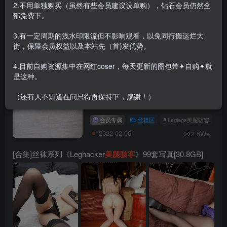
2.不用单独购买（虽然有些会员建议设单购），钻石会员仍然全
部免费下。
搜索[
美腿骇客
]，共找到
2
个文章
3.有一定周期的浅水印限流但不影响观看，以免同行搬运烂大
街，保障会员权益以及本站先（首)发优势。
[合集]Leglegs
美腿骇客
– 109套写真
[33.01GB]
4.目前自购资源集中在网红coser，每天更新的图包带✦自购✦就
是这种。
（还有人不知道在问只得再保持下，感谢！）
会员专属
丝模区
# Leglegs美腿骇客
2022-02-06
2.6W+
[合集]丝袜系列《Leghacker
美腿骇客
》99套写真[30.8GB]